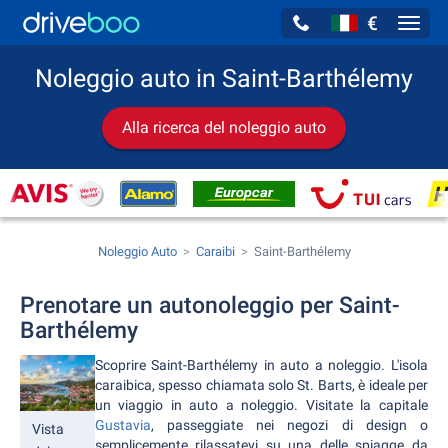
€
Navig
Noleggio auto in Saint-Barthélemy
Alla ricerca del noleggio auto
Noleggio Auto
Caraibi
Saint-Barthélemy
Prenotare un autonoleggio per Saint-
Barthélemy
Scoprire Saint-Barthélemy in auto a noleggio. L'isola
caraibica, spesso chiamata solo St. Barts, è ideale per
un viaggio in auto a noleggio. Visitate la capitale
Gustavia
, passeggiate nei negozi di design o
Vista
semplicemente rilassatevi su una delle spiagge da