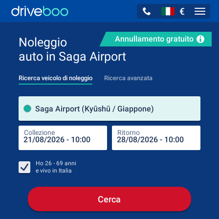
€
Navig
Annullamento gratuito
Noleggio
auto in Saga Airport
Ricerca veicolo di noleggio
Ricerca avanzata
Luog
Saga Airport (Kyūshū / Giappone)
Collezione
Ritorno
Luog
Coll
Ho
26 - 69
anni
e vivo in
Italia
Cerca