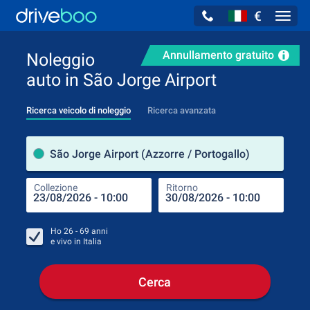
€
Navig
Annullamento gratuito
Noleggio
auto in São Jorge Airport
Ricerca veicolo di noleggio
Ricerca avanzata
Luog
São Jorge Airport (Azzorre / Portogallo)
Collezione
Ritorno
Luog
Coll
Ho
26 - 69
anni
e vivo in
Italia
Cerca