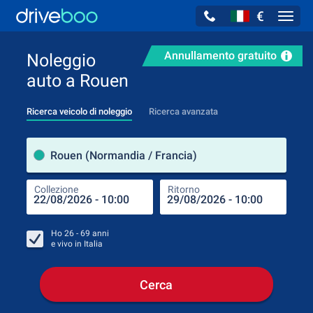
€
Navig
Annullamento gratuito
Noleggio
auto a Rouen
Ricerca veicolo di noleggio
Ricerca avanzata
Luog
Rouen (Normandia / Francia)
Collezione
Ritorno
Luog
Coll
Ho
26 - 69
anni
e vivo in
Italia
Cerca