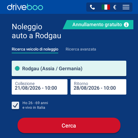
€
Navig
Annullamento gratuito
Noleggio
auto a Rodgau
Ricerca veicolo di noleggio
Ricerca avanzata
Luog
Rodgau (Assia / Germania)
Collezione
Ritorno
Luog
Coll
Ho
26 - 69
anni
e vivo in
Italia
Cerca