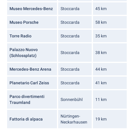
Museo Mercedes-Benz
Stoccarda
45 km
Museo Porsche
Stoccarda
58 km
Torre Radio
Stoccarda
35 km
Palazzo Nuovo
Stoccarda
38 km
(Schlossplatz)
Mercedes-Benz Arena
Stoccarda
44 km
Planetario Carl Zeiss
Stoccarda
41 km
Parco divertimenti
Sonnenbühl
11 km
Traumland
Nürtingen-
Fattoria di alpaca
19 km
Neckarhausen