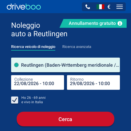
€
Navig
Annullamento gratuito
Noleggio
auto a Reutlingen
Ricerca veicolo di noleggio
Ricerca avanzata
Luog
Reutlingen (Baden-Wrttemberg meridionale / Germania)
Collezione
Ritorno
Luog
Coll
Ho
26 - 69
anni
e vivo in
Italia
Cerca