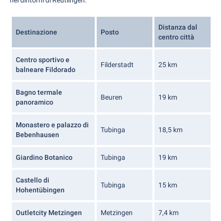
Distanza dal
Destinazione
Posto
centro città
Centro sportivo e
Filderstadt
25 km
balneare Fildorado
Bagno termale
Beuren
19 km
panoramico
Monastero e palazzo di
Tubinga
18,5 km
Bebenhausen
Giardino Botanico
Tubinga
19 km
Castello di
Tubinga
15 km
Hohentübingen
Outletcity Metzingen
Metzingen
7,4 km