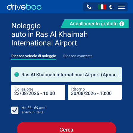
€
Navig
Annullamento gratuito
Noleggio
auto in Ras Al Khaimah
International Airport
Ricerca veicolo di noleggio
Ricerca avanzata
Luog
Ras Al Khaimah International Airport (Ajman / Emirati Arabi Uniti)
Collezione
Ritorno
Luog
Coll
Ho
26 - 69
anni
e vivo in
Italia
Cerca