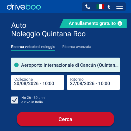
€
Navig
Annullamento gratuito
Auto
Noleggio Quintana Roo
Ricerca veicolo di noleggio
Ricerca avanzata
Luog
Aeroporto Internazionale di Cancún (Quintana Roo / Messico)
Collezione
Ritorno
Luog
Coll
Ho
26 - 69
anni
e vivo in
Italia
Cerca