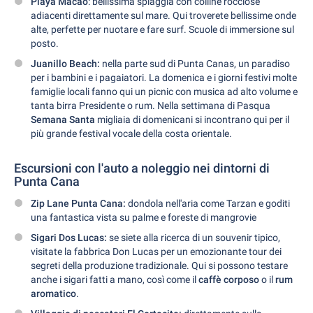
Playa Macao
: bellissima spiaggia con colline rocciose
adiacenti direttamente sul mare. Qui troverete bellissime onde
alte, perfette per nuotare e fare surf. Scuole di immersione sul
posto.
Juanillo Beach:
nella parte sud di Punta Canas, un paradiso
per i bambini e i pagaiatori. La domenica e i giorni festivi molte
famiglie locali fanno qui un picnic con musica ad alto volume e
tanta birra Presidente o rum. Nella settimana di Pasqua
Semana Santa
migliaia di domenicani si incontrano qui per il
più grande festival vocale della costa orientale.
Escursioni con l'auto a noleggio nei dintorni di
Punta Cana
Zip Lane Punta Cana:
dondola nell'aria come Tarzan e goditi
una fantastica vista su palme e foreste di mangrovie
Sigari Dos Lucas:
se siete alla ricerca di un souvenir tipico,
visitate la fabbrica Don Lucas per un emozionante tour dei
segreti della produzione tradizionale. Qui si possono testare
anche i sigari fatti a mano, così come il
caffè corposo
o il
rum
aromatico
.