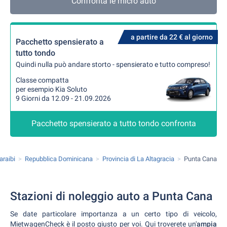
Confronta le micro auto
a partire da 22 € al giorno
Pacchetto spensierato a
tutto tondo
Quindi nulla può andare storto - spensierato e tutto compreso!
Classe compatta
per esempio Kia Soluto
9 Giorni da 12.09 - 21.09.2026
Pacchetto spensierato a tutto tondo confronta
araibi
Repubblica Dominicana
Provincia di La Altagracia
Punta Cana
Stazioni di noleggio auto a Punta Cana
Se date particolare importanza a un certo tipo di veicolo,
MietwagenCheck è il posto giusto per voi. Qui troverete un'
ampia