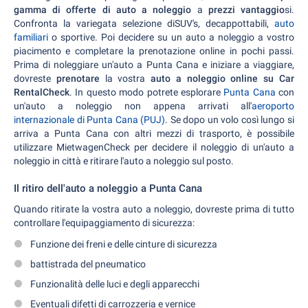
gamma di offerte di auto a noleggio
a
prezzi vantaggio
si.
Confronta la variegata selezione diSUV's, decappottabili,
auto
familiari
o sportive. Poi decidere su un auto a noleggio a vostro
piacimento e completare la prenotazione online in pochi passi.
Prima di noleggiare un'auto a Punta Cana e iniziare a viaggiare,
dovreste
prenotare
la vostra
auto a noleggio online su Car
RentalCheck
. In questo modo potrete esplorare
Punta Cana
con
un'auto a noleggio non appena arrivati all'
aeroporto
internazionale di Punta Cana (PUJ)
. Se dopo un volo così lungo si
arriva a Punta Cana con altri mezzi di trasporto, è possibile
utilizzare MietwagenCheck per decidere il noleggio di un'auto a
noleggio in città e ritirare l'auto a noleggio sul posto.
Il ritiro dell'auto a noleggio a Punta Cana
Quando ritirate la vostra auto a noleggio, dovreste prima di tutto
controllare l'equipaggiamento di sicurezza:
Funzione dei freni e delle cinture di sicurezza
battistrada del pneumatico
Funzionalità delle luci e degli apparecchi
Eventuali difetti di carrozzeria e vernice