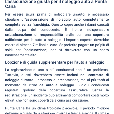
L'assicurazione giusta per il noleggio auto a Punta
Cana
Per essere sicuri, prima di noleggiare un'auto, è necessario
stipulare un'
assicurazione di noleggio auto completamente
completa senza franchigia
. Questo copre anche i danni causati
dalla colpa del conducente. È inoltre indispensabile
un'
assicurazione di responsabilità civile con una copertura
sufficiente
per le auto a noleggio. L'importo coperto dovrebbe
essere di almeno 7 milioni di euro. Se preferite pagare un po' più di
soldi per l'assicurazione, non vi ritroverete con un conto
immensamente alto.
L'opzione di guida supplementare per l'auto a noleggio
La registrazione di uno o più conducenti non è un problema.
Tuttavia, questi dovrebbero essere
inclusi nel contratto di
noleggio
durante il processo di prenotazione, ma al più tardi al
momento del
ritiro dell'auto a noleggio
. Solo i conducenti
registrati godono della copertura assicurativa.
Senza la
registrazione
, un incidente può altrimenti comportare costi molto
elevati che non sono coperti da alcuna assicurazione.
Punta Cana ha un clima tropicale piacevole. Il periodo migliore
dell'anno è quello della stagione invernale fresca e secca. Il clima è