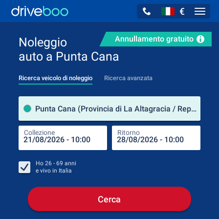
€
Navig
Annullamento gratuito
Noleggio
auto a Punta Cana
Ricerca veicolo di noleggio
Ricerca avanzata
Luog
Punta Cana (Provincia di La Altagracia / Repubblica Dominicana)
Collezione
Ritorno
Luog
Coll
Ho
26 - 69
anni
e vivo in
Italia
Cerca