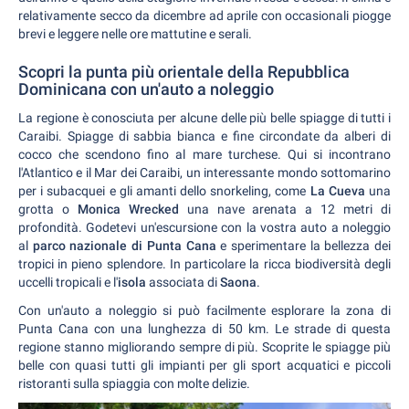
relativamente secco da dicembre ad aprile con occasionali piogge
brevi e leggere nelle ore mattutine e serali.
Scopri la punta più orientale della Repubblica
Dominicana con un'auto a noleggio
La regione è conosciuta per alcune delle più belle spiagge di tutti i
Caraibi. Spiagge di sabbia bianca e fine circondate da alberi di
cocco che scendono fino al mare turchese. Qui si incontrano
l'Atlantico e il Mar dei Caraibi, un interessante mondo sottomarino
per i subacquei e gli amanti dello snorkeling, come
La Cueva
una
grotta o
Monica Wrecked
una nave arenata a 12 metri di
profondità. Godetevi un'escursione con la vostra auto a noleggio
al
parco nazionale di Punta Cana
e sperimentare la bellezza dei
tropici in pieno splendore. In particolare la ricca biodiversità degli
uccelli tropicali e l'
isola
associata di
Saona
.
Con un'auto a noleggio si può facilmente esplorare la zona di
Punta Cana con una lunghezza di 50 km. Le strade di questa
regione stanno migliorando sempre di più. Scoprite le spiagge più
belle con quasi tutti gli impianti per gli sport acquatici e piccoli
ristoranti sulla spiaggia con molte delizie.