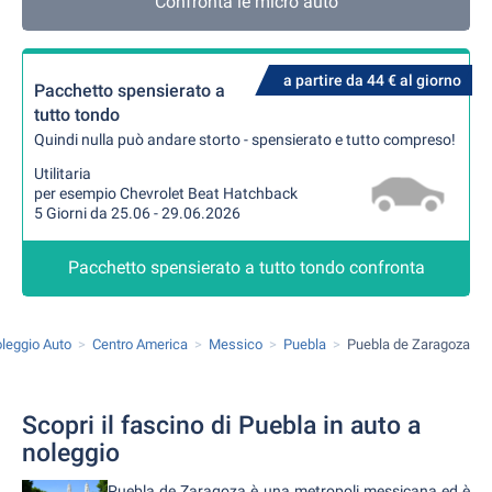
Confronta le micro auto
a partire da 44 € al giorno
Pacchetto spensierato a
tutto tondo
Quindi nulla può andare storto - spensierato e tutto compreso!
Utilitaria
per esempio Chevrolet Beat Hatchback
5 Giorni da 25.06 - 29.06.2026
Pacchetto spensierato a tutto tondo confronta
leggio Auto
Centro America
Messico
Puebla
Puebla de Zaragoza
Scopri il fascino di Puebla in auto a
noleggio
Puebla de Zaragoza è una metropoli messicana ed è