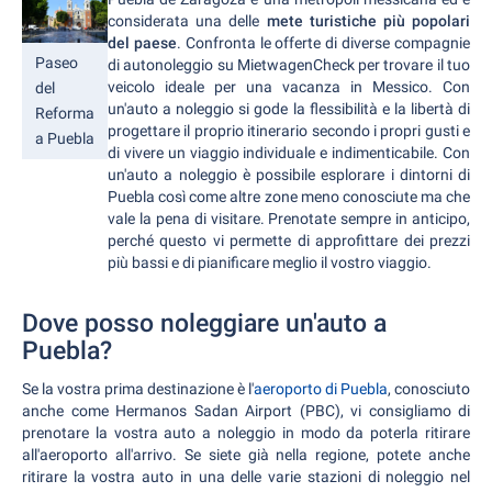
considerata una delle
mete turistiche più popolari
del paese
. Confronta le offerte di diverse compagnie
Paseo
di autonoleggio su MietwagenCheck per trovare il tuo
veicolo ideale per una vacanza in Messico. Con
del
un'auto a noleggio si gode la flessibilità e la libertà di
Reforma
progettare il proprio itinerario secondo i propri gusti e
a Puebla
di vivere un viaggio individuale e indimenticabile. Con
un'auto a noleggio è possibile esplorare i dintorni di
Puebla così come altre zone meno conosciute ma che
vale la pena di visitare. Prenotate sempre in anticipo,
perché questo vi permette di approfittare dei prezzi
più bassi e di pianificare meglio il vostro viaggio.
Dove posso noleggiare un'auto a
Puebla?
Se la vostra prima destinazione è l'
aeroporto di Puebla
, conosciuto
anche come Hermanos Sadan Airport (PBC), vi consigliamo di
prenotare la vostra auto a noleggio in modo da poterla ritirare
all'aeroporto all'arrivo. Se siete già nella regione, potete anche
ritirare la vostra auto in una delle varie stazioni di noleggio nel