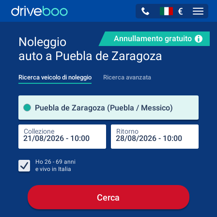
€
Navig
Annullamento gratuito
Noleggio
auto a Puebla de Zaragoza
Ricerca veicolo di noleggio
Ricerca avanzata
Luog
Puebla de Zaragoza (Puebla / Messico)
Collezione
Ritorno
Luog
Coll
Ho
26 - 69
anni
e vivo in
Italia
Cerca