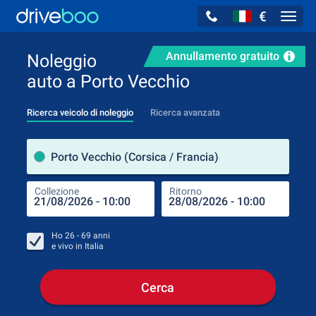
€
Navig
Annullamento gratuito
Noleggio
auto a Porto Vecchio
Ricerca veicolo di noleggio
Ricerca avanzata
Luog
Porto Vecchio (Corsica / Francia)
Collezione
Ritorno
Luog
Coll
Ho
26 - 69
anni
e vivo in
Italia
Cerca