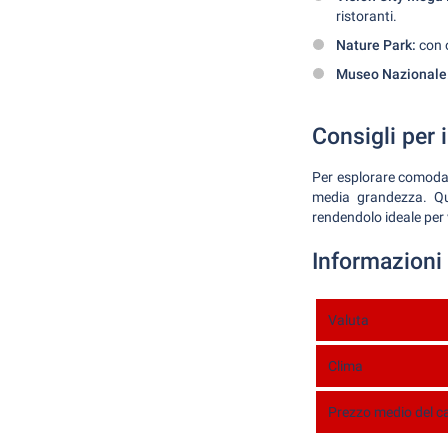
ristoranti.
Nature Park:
con o
Museo Nazionale
Consigli per i
Per esplorare comodam
media grandezza. Que
rendendolo ideale per 
Informazioni
Valuta
Clima
Prezzo medio del c