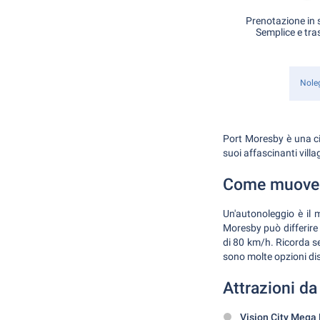
Prenotazione in s
Semplice e tra
Nole
Port Moresby è una cit
suoi affascinanti vill
Come muovers
Un'autonoleggio è il m
Moresby può differire d
di 80 km/h. Ricorda sem
sono molte opzioni dis
Attrazioni da
Vision City Mega 