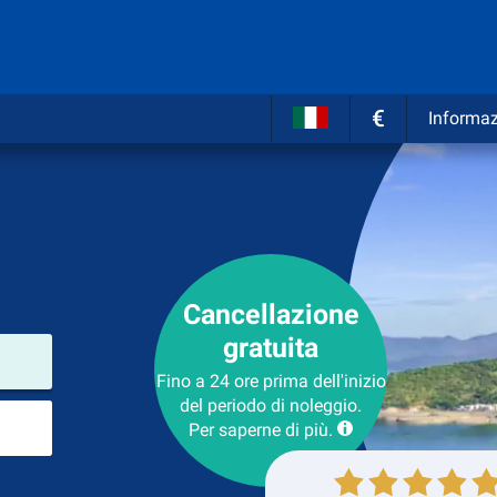
€
Informaz
Cancellazione
gratuita
Luogo del noleggio
Fino a 24 ore prima dell'inizio
del periodo di noleggio.
Luogo di ritorno
Per saperne di più.
Collezione
Ritorno