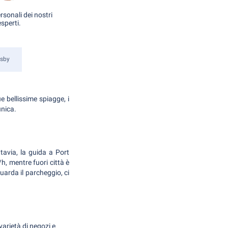
rsonali dei nostri
esperti.
esby
e bellissime spiagge, i
unica.
ttavia, la guida a Port
/h, mentre fuori città è
guarda il parcheggio, ci
arietà di negozi e