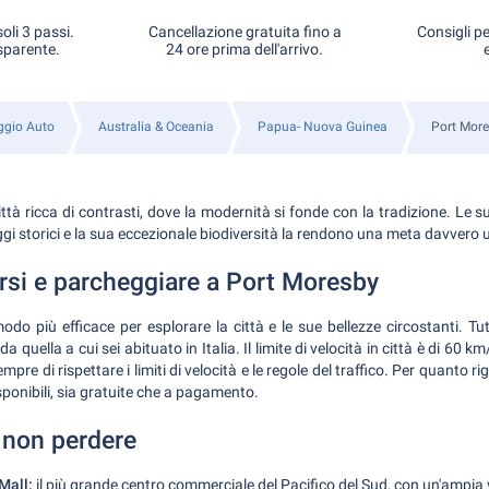
oli 3 passi.
Cancellazione gratuita fino a
Consigli pe
sparente.
24 ore prima dell'arrivo.
ggio Auto
Australia & Oceania
Papua- Nuova Guinea
Port Mor
tà ricca di contrasti, dove la modernità si fonde con la tradizione. Le su
aggi storici e la sua eccezionale biodiversità la rendono una meta davvero 
i e parcheggiare a Port Moresby
odo più efficace per esplorare la città e le sue bellezze circostanti. Tu
a quella a cui sei abituato in Italia. Il limite di velocità in città è di 60 km
pre di rispettare i limiti di velocità e le regole del traffico. Per quanto ri
ponibili, sia gratuite che a pagamento.
 non perdere
Mall:
il più grande centro commerciale del Pacifico del Sud, con un'ampia v