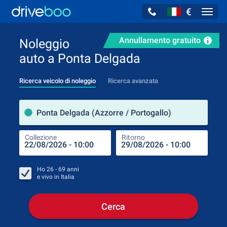
€
Navig
Annullamento gratuito
Noleggio
auto a Ponta Delgada
Ricerca veicolo di noleggio
Ricerca avanzata
Luog
Ponta Delgada (Azzorre / Portogallo)
Collezione
Ritorno
Luog
Coll
Ho
26 - 69
anni
e vivo in
Italia
Cerca