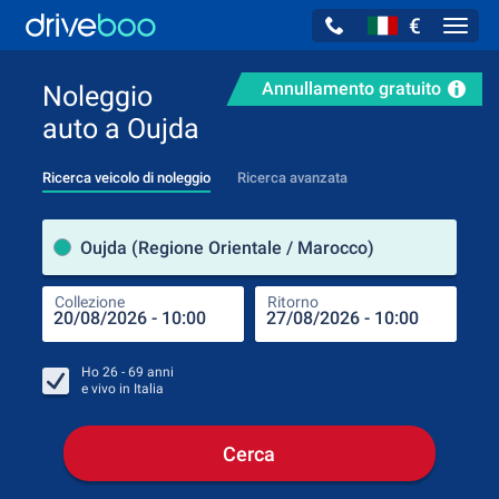
€
Navig
Annullamento gratuito
Noleggio
auto a Oujda
Ricerca veicolo di noleggio
Ricerca avanzata
Luog
Oujda (Regione Orientale / Marocco)
Collezione
Ritorno
Luog
Coll
Ho
26 - 69
anni
e vivo in
Italia
Cerca