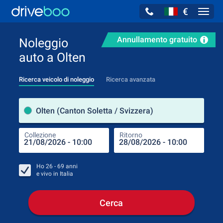
€
Navig
Annullamento gratuito
Noleggio
auto a Olten
Ricerca veicolo di noleggio
Ricerca avanzata
Luog
Olten (Canton Soletta / Svizzera)
Collezione
Ritorno
Luog
Coll
Ho
26 - 69
anni
e vivo in
Italia
Cerca