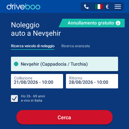
€
Navig
Annullamento gratuito
Noleggio
auto a Nevşehir
Ricerca veicolo di noleggio
Ricerca avanzata
Luog
Nevşehir (Cappadocia / Turchia)
Collezione
Ritorno
Luog
Coll
Ho
26 - 69
anni
e vivo in
Italia
Cerca