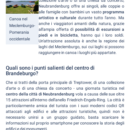
collezione d'arte o di una chiesa da concerto,
Neubrandenburg offre ai singoli, alle coppie o
alle famiglie con bambini un vasto
programma
artistico e culturale
durante tutto l'anno. Ma
Canoa nel
anche i viaggiatori amanti della natura, grazie
Meclemburgo-
all'ampia
offerta di
possibilità di escursioni a
Pomerania
piedi e in bicicletta
, hanno qui i loro soldi.
occidentale
Un'attrazione assoluta è anche la regione dei
laghi del Meclemburgo, sui cui laghi si possono
raggiungere in canoa i luoghi più appartate.
Quali sono i punti salienti del centro di
Brandeburgo?
Che si tratti della porta principale di Treptower, di una collezione
d'arte o di una chiesa da concerto - una giornata turistica nel
centro della città di Neubrandenburg
vola a causa delle sue oltre
15 attrazioni all'interno dell'anello Friedrich-Engels-Ring. La città è
particolarmente
amica del turista con i suoi moderni codici QR
attaccati agli edifici e alle attrazioni turistiche, quindi non è
necessario unirsi a un gruppo guidato, basta scaricare le
informazioni sul proprio smartphone per conoscere la storia degli
edifici e dei monumenti.