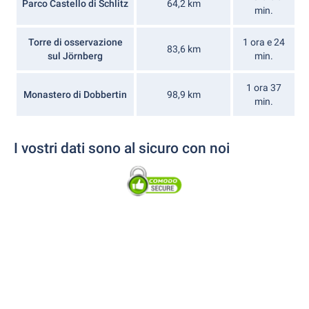
Parco Castello di Schlitz
64,2 km
min.
Torre di osservazione
1 ora e 24
83,6 km
sul Jörnberg
min.
1 ora 37
Monastero di Dobbertin
98,9 km
min.
I vostri dati sono al sicuro con noi