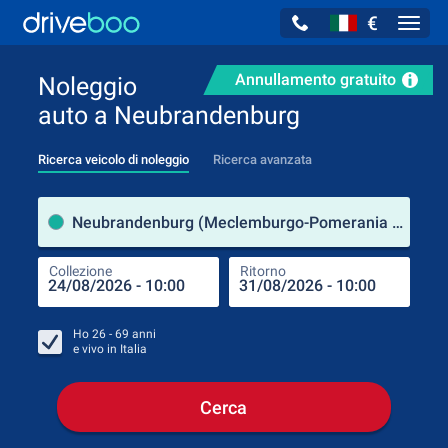
€
Navig
Annullamento gratuito
Noleggio
auto a Neubrandenburg
Ricerca veicolo di noleggio
Ricerca avanzata
Luog
Neubrandenburg (Meclemburgo-Pomerania Anteriore / Germania)
Collezione
Ritorno
Luog
Coll
Ho
26 - 69
anni
e vivo in
Italia
Cerca