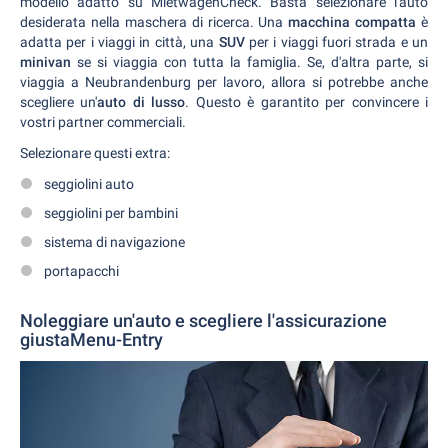
modello adatto su MietwagenCheck. Basta selezionare l'auto
desiderata nella maschera di ricerca. Una
macchina compatta
è
adatta per i viaggi in città, una
SUV
per i viaggi fuori strada e un
minivan
se si viaggia con tutta la famiglia. Se, d'altra parte, si
viaggia a Neubrandenburg per lavoro, allora si potrebbe anche
scegliere un'
auto di lusso
. Questo è garantito per convincere i
vostri partner commerciali.
Selezionare questi extra:
seggiolini auto
seggiolini per bambini
sistema di navigazione
portapacchi
Noleggiare un'auto e scegliere l'assicurazione
giustaMenu-Entry