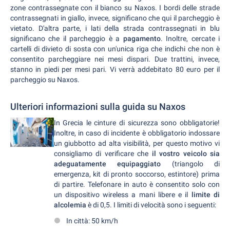
zone contrassegnate con il bianco su Naxos. I bordi delle strade
contrassegnati in giallo, invece, significano che qui il parcheggio è
vietato. D'altra parte, i lati della strada contrassegnati in blu
significano che il parcheggio è a
pagamento
. Inoltre, cercate i
cartelli di divieto di sosta con un'unica riga che indichi che non è
consentito parcheggiare nei mesi dispari. Due trattini, invece,
stanno in piedi per mesi pari. Vi verrà addebitato 80 euro per il
parcheggio su Naxos.
Ulteriori informazioni sulla guida su Naxos
In Grecia le cinture di sicurezza sono obbligatorie!
Inoltre, in caso di incidente è obbligatorio indossare
un giubbotto ad alta visibilità, per questo motivo vi
consigliamo di verificare che
il vostro veicolo sia
adeguatamente equipaggiato
(triangolo di
emergenza, kit di pronto soccorso, estintore) prima
di partire. Telefonare in auto è consentito solo con
un dispositivo wireless a mani libere e il
limite di
alcolemia
è di 0,5. I limiti di velocità sono i seguenti:
In città: 50 km/h