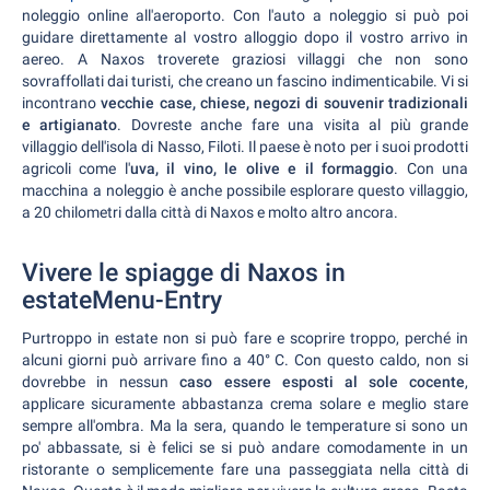
noleggio online all'aeroporto. Con l'auto a noleggio si può poi
guidare direttamente al vostro alloggio dopo il vostro arrivo in
aereo. A Naxos troverete graziosi villaggi che non sono
sovraffollati dai turisti, che creano un fascino indimenticabile. Vi si
incontrano
vecchie case, chiese, negozi di souvenir tradizionali
e artigianato
. Dovreste anche fare una visita al più grande
villaggio dell'isola di Nasso, Filoti. Il paese è noto per i suoi prodotti
agricoli come l'
uva, il vino, le olive e il formaggio
. Con una
macchina a noleggio è anche possibile esplorare questo villaggio,
a 20 chilometri dalla città di Naxos e molto altro ancora.
Vivere le spiagge di Naxos in
estateMenu-Entry
Purtroppo in estate non si può fare e scoprire troppo, perché in
alcuni giorni può arrivare fino a 40° C. Con questo caldo, non si
dovrebbe in nessun
caso essere esposti al sole cocente
,
applicare sicuramente abbastanza crema solare e meglio stare
sempre all'ombra. Ma la sera, quando le temperature si sono un
po' abbassate, si è felici se si può andare comodamente in un
ristorante o semplicemente fare una passeggiata nella città di