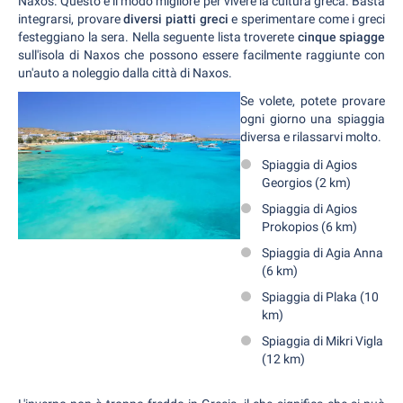
Naxos. Questo è il modo migliore per vivere la cultura greca. Basta
integrarsi, provare
diversi piatti greci
e sperimentare come i greci
festeggiano la sera. Nella seguente lista troverete
cinque spiagge
sull'isola di Naxos che possono essere facilmente raggiunte con
un'auto a noleggio dalla città di Naxos.
Se volete, potete provare
ogni giorno una spiaggia
diversa e rilassarvi molto.
Spiaggia di Agios
Georgios (2 km)
Spiaggia di Agios
Prokopios (6 km)
Spiaggia di Agia Anna
(6 km)
Spiaggia di Plaka (10
km)
Spiaggia di Mikri Vigla
(12 km)