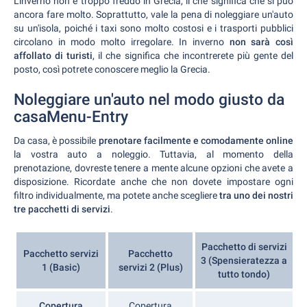
L'inverno non è troppo freddo in Grecia, il che significa che si può
ancora fare molto. Soprattutto, vale la pena di noleggiare un'auto
su un'isola, poiché i taxi sono molto costosi e i trasporti pubblici
circolano in modo molto irregolare. In inverno
non sarà così
affollato di turisti
, il che significa che incontrerete più gente del
posto, così potrete conoscere meglio la Grecia.
Noleggiare un'auto nel modo giusto da
casaMenu-Entry
Da casa, è possibile
prenotare facilmente e comodamente online
la vostra auto a noleggio. Tuttavia, al momento della
prenotazione, dovreste tenere a mente alcune opzioni che avete a
disposizione. Ricordate anche che non dovete impostare ogni
filtro individualmente, ma potete anche scegliere
tra uno dei nostri
tre pacchetti di servizi
.
Pacchetto di servizi
Pacchetto servizi
Pacchetto
3 (Spensieratezza a
1 (Basic)
servizi 2 (Plus)
tutto tondo)
Copertura
Copertura