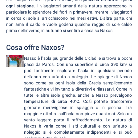
ogni stagione
. I viaggiatori amanti della natura apprezzano in
particolare lo splendore dei fiori in primavera, mentre i viaggiatori
in cerca di sole si arricchiscono nei mesi estivi. D'altra parte, chi
non ama il caldo e vuole godersi qualche raggio di sole caldo
prima dell'inverno, in autunno si sentirà a casa su Naxos.
Cosa offre Naxos?
Nasso è l'isola più grande delle Cicladi e si trova a pochi
passi da Paros. Con una superficie di circa 390 km² si
può facilmente esplorare l'isola in qualsiasi periodo
dell'anno con un'auto a noleggio. Le spiagge di Naxos
sono come su ogni isola della Grecia semplicemente
fantastiche e vi invitano a divertirvi e rilassarvi. Come in
tutte le altre isole greche, anche a Nasso prevalgono
temperature di circa 40°C
. Così potrete trascorrere
giornate meravigliose in spiaggia o in piscina. Tra
maggio e ottobre sull'isola non piove quasi mai. Solo un
vento leggero porta il raffreddamento. La natura di
Naxos è varia come i siti culturali e con un'auto a
noleggio si è completamente indipendenti e si può