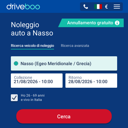
€
Navig
Annullamento gratuito
Noleggio
auto a Nasso
Ricerca veicolo di noleggio
Ricerca avanzata
Luog
Nasso (Egeo Meridionale / Grecia)
Collezione
Ritorno
Luog
Coll
Ho
26 - 69
anni
e vivo in
Italia
Cerca