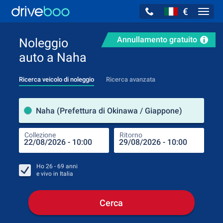
€
Navig
Annullamento gratuito
Noleggio
auto a Naha
Ricerca veicolo di noleggio
Ricerca avanzata
Luog
Naha (Prefettura di Okinawa / Giappone)
Collezione
Ritorno
Luog
Coll
Ho
26 - 69
anni
e vivo in
Italia
Cerca