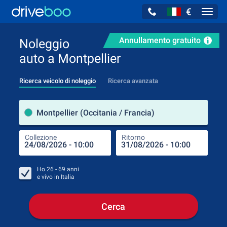
€
Navig
Annullamento gratuito
Noleggio
auto a Montpellier
Ricerca veicolo di noleggio
Ricerca avanzata
Luog
Montpellier (Occitania / Francia)
Collezione
Ritorno
Luog
Coll
Ho
26 - 69
anni
e vivo in
Italia
Cerca