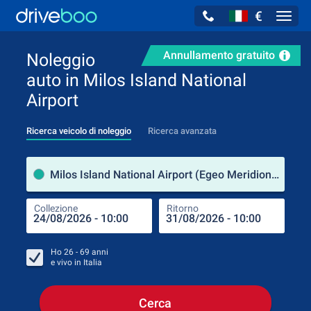
€
Navig
Annullamento gratuito
Noleggio
auto in Milos Island National
Airport
Ricerca veicolo di noleggio
Ricerca avanzata
Luog
Milos Island National Airport (Egeo Meridionale / Grecia)
Collezione
Ritorno
Luog
Coll
Ho
26 - 69
anni
e vivo in
Italia
Cerca