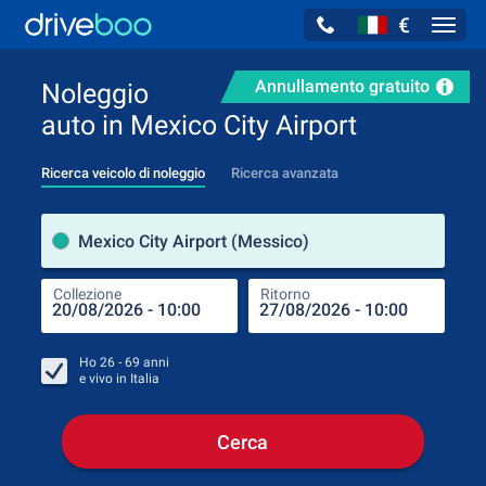
€
Navig
Annullamento gratuito
Noleggio
auto in Mexico City Airport
Ricerca veicolo di noleggio
Ricerca avanzata
Luog
Mexico City Airport (Messico)
Collezione
Ritorno
Luog
Coll
Ho
26 - 69
anni
e vivo in
Italia
Cerca