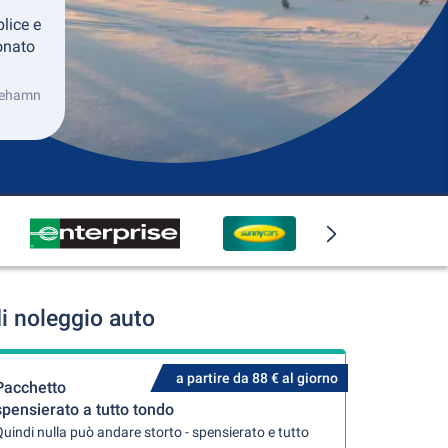
lice e
ionato
riehamn
i noleggio auto
a partire da 88 € al giorno
Pacchetto
spensierato a tutto tondo
uindi nulla può andare storto - spensierato e tutto