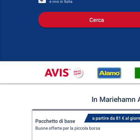
e vivo in
Italia
Cerca
In Mariehamn A
a partire da 81 € al gior
Pacchetto di base
Buone offerte per la piccola borsa