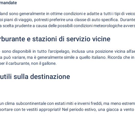
omandate
land sono generalmente in ottime condizioni e adatte a tutti i tipi di veic
oi piani di viaggio, potresti preferire una classe di auto specifica. Durant
 scelta prudente a causa delle possibili condizioni meteorologiche avver
rburante e stazioni di servizio vicine
o sono disponibili in tutto l'arcipelago, inclusa una posizione vicina all'a
a può variare, ma è generalmente simile a quello italiano. Ricorda che in Fi
r il carburante, non il gallone.
utili sulla destinazione
n clima subcontinentale con estati miti e inverni freddi, ma meno estremi 
portare con te vestiti appropriati! Nel periodo estivo, una giacca a vento 