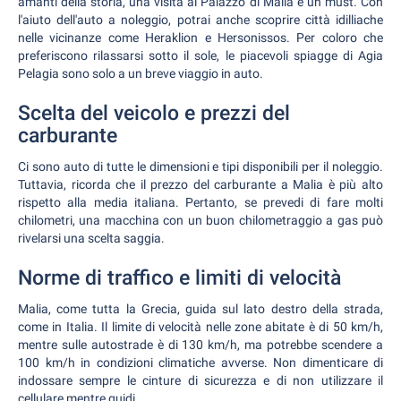
amanti della storia, una visita al Palazzo di Malia è un must. Con
l'aiuto dell'auto a noleggio, potrai anche scoprire città idilliache
nelle vicinanze come Heraklion e Hersonissos. Per coloro che
preferiscono rilassarsi sotto il sole, le piacevoli spiagge di Agia
Pelagia sono solo a un breve viaggio in auto.
Scelta del veicolo e prezzi del
carburante
Ci sono auto di tutte le dimensioni e tipi disponibili per il noleggio.
Tuttavia, ricorda che il prezzo del carburante a Malia è più alto
rispetto alla media italiana. Pertanto, se prevedi di fare molti
chilometri, una macchina con un buon chilometraggio a gas può
rivelarsi una scelta saggia.
Norme di traffico e limiti di velocità
Malia, come tutta la Grecia, guida sul lato destro della strada,
come in Italia. Il limite di velocità nelle zone abitate è di 50 km/h,
mentre sulle autostrade è di 130 km/h, ma potrebbe scendere a
100 km/h in condizioni climatiche avverse. Non dimenticare di
indossare sempre le cinture di sicurezza e di non utilizzare il
cellulare mentre guidi.