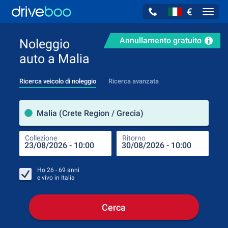
€
Navig
Annullamento gratuito
Noleggio
auto a Malia
Ricerca veicolo di noleggio
Ricerca avanzata
Luog
Malia (Crete Region / Grecia)
Collezione
Ritorno
Luog
Coll
Ho
26 - 69
anni
e vivo in
Italia
Cerca