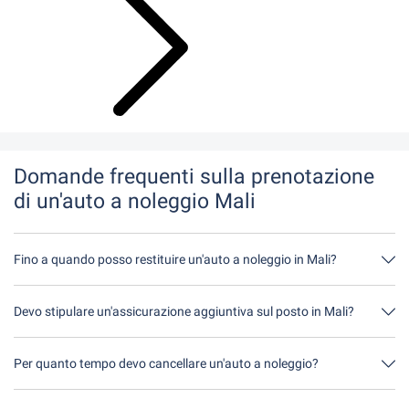
Domande frequenti sulla prenotazione
di un'auto a noleggio Mali
Fino a quando posso restituire un'auto a noleggio in Mali?
In linea di principio, potete restituire l'auto a noleggio in qualsiasi
momento della giornata. L'unica cosa importante è che non
Devo stipulare un'assicurazione aggiuntiva sul posto in Mali?
restituiate l'auto a noleggio più tardi di quanto indicato al
momento della prenotazione.
È meglio prenotare l'assicurazione completa senza franchigia
tramite noi. In questo modo non dovrete stipulare alcuna
Per quanto tempo devo cancellare un'auto a noleggio?
assicurazione aggiuntiva in loco.
Avete a disposizione fino a 24 ore prima del noleggio, entro
l'orario di apertura del Driveboo, per annullare.