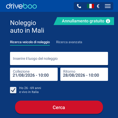
€
Navig
Annullamento gratuito
Noleggio
auto in Mali
Ricerca veicolo di noleggio
Ricerca avanzata
Inse
Inserire il luogo del noleggio
Collezione
Ritorno
Luog
Coll
Ho
26 - 69
anni
e vivo in
Italia
Cerca