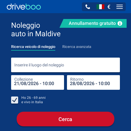
€
Navig
Annullamento gratuito
Noleggio
auto in Maldive
Ricerca veicolo di noleggio
Ricerca avanzata
Inse
Inserire il luogo del noleggio
Collezione
Ritorno
Luog
Coll
Ho
26 - 69
anni
e vivo in
Italia
Cerca