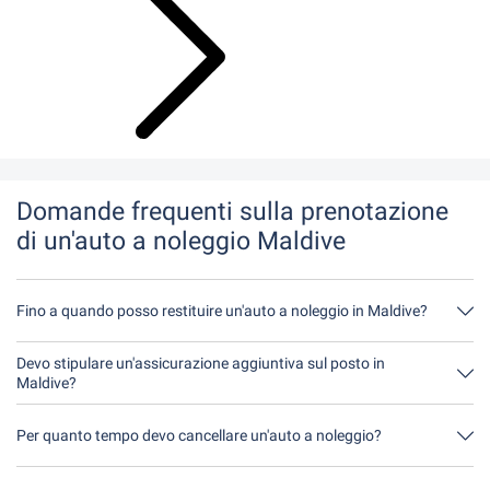
Domande frequenti sulla prenotazione
di un'auto a noleggio Maldive
Fino a quando posso restituire un'auto a noleggio in Maldive?
In linea di principio, potete restituire l'auto a noleggio in qualsiasi
momento della giornata. L'unica cosa importante è che non
Devo stipulare un'assicurazione aggiuntiva sul posto in
restituiate l'auto a noleggio più tardi di quanto indicato al
Maldive?
momento della prenotazione.
È meglio prenotare l'assicurazione completa senza franchigia
tramite noi. In questo modo non dovrete stipulare alcuna
Per quanto tempo devo cancellare un'auto a noleggio?
assicurazione aggiuntiva in loco.
Avete a disposizione fino a 24 ore prima del noleggio, entro
l'orario di apertura del Driveboo, per annullare.