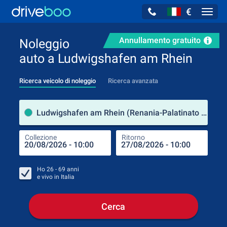
€
Navig
Annullamento gratuito
Noleggio
auto a Ludwigshafen am Rhein
Ricerca veicolo di noleggio
Ricerca avanzata
Luog
Ludwigshafen am Rhein (Renania-Palatinato / Germania)
Collezione
Ritorno
Luog
Coll
Ho
26 - 69
anni
e vivo in
Italia
Cerca