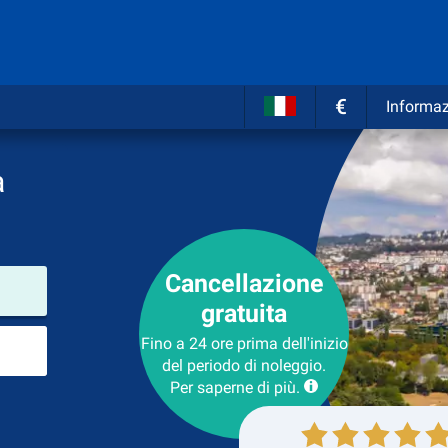
€
Informaz
a
Cancellazione
Luogo del noleggio
gratuita
Luogo di ritorno
Fino a 24 ore prima dell'inizio
del periodo di noleggio.
Per saperne di più.
Collezione
Ritorno