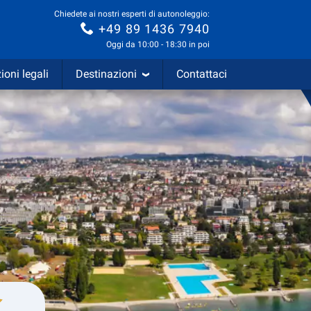
Chiedete ai nostri esperti di autonoleggio:
+49 89 1436 7940
Oggi da 10:00 - 18:30 in poi
ioni legali
Destinazioni
Contattaci