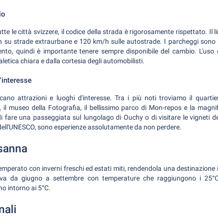
io
e le città svizzere, il codice della strada è rigorosamente rispettato. Il li
h su strade extraurbane e 120 km/h sulle autostrade. I parcheggi sono
o, quindi è importante tenere sempre disponibile del cambio. L'uso 
letica chiara e dalla cortesia degli automobilisti.
d'interesse
o attrazioni e luoghi d'interesse. Tra i più noti troviamo il quartie
 il museo della Fotografia, il bellissimo parco di Mon-repos e la magnif
à di fare una passeggiata sul lungolago di Ouchy o di visitare le vigneti d
dell'UNESCO, sono esperienze assolutamente da non perdere.
osanna
emperato con inverni freschi ed estati miti, rendendola una destinazione i
o va da giugno a settembre con temperature che raggiungono i 25°C,
o intorno ai 5°C.
nali