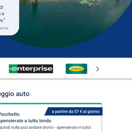
di
 e
e.”
sanna
eggio auto
a partire da 57 € al giorno
Pacchetto
spensierato a tutto tondo
uindi nulla può andare storto - spensierato e tutto