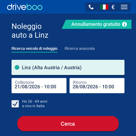
€
Navig
Annullamento gratuito
Noleggio
auto a Linz
Ricerca veicolo di noleggio
Ricerca avanzata
Luog
Linz (Alta Austria / Austria)
Collezione
Ritorno
Luog
Coll
Ho
26 - 69
anni
e vivo in
Italia
Cerca