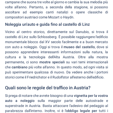
campane che suona tre volte al giorno e cambia la sua melodia più
volte all'anno. Pertanto, a seconda della stagione, si possono
ascoltare ad esempio canti natalizi o opere classiche di
compositori austriaci come Mozart o Haydn.
Noleggia un'auto e guida fino al castello di Linz
Vicino al centro storico, direttamente sul Danubio, si trova il
castello di Linz sullo Schlossberg. È possibile raggiungere l'edificio
monumentale blocco dal XV secolo facilmente e a buon mercato
con auto a noleggio. Oggi si trova il
museo del castello
, dove si
possono apprendere interessanti informazioni sulla natura, la
cultura e la tecnologia dell'Alta Austria. Oltre alla mostra
permanente, ci sono
mostre speciali
su vari temi internazionali
che
cambiano
più volte all'anno. In questo modo, ad ogni visita si
può sperimentare qualcosa di nuovo. Da vedere anche i portoni
storici come il Friedrichstor e il Rudolfstor all'esterno dell'edificio.
Quali sono le regole del traffico in Austria?
Si prega di notare che avrete bisogno di una
vignetta per la vostra
auto a noleggio
sulla maggior parte delle autostrade e
superstrade in Austria. Basta attaccare l'adesivo del pedaggio al
parabrezza dall'interno. Inoltre, vi è l'
obbligo legale per
tutti i