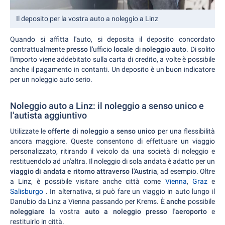
Il deposito per la vostra auto a noleggio a Linz
Quando si affitta l'auto, si deposita il deposito concordato
contrattualmente
presso l'
ufficio
locale
di
noleggio auto
. Di solito
l'importo viene addebitato sulla carta di credito, a volte è possibile
anche il pagamento in contanti. Un deposito è un buon indicatore
per un noleggio auto serio.
Noleggio auto a Linz: il noleggio a senso unico e
l'autista aggiuntivo
Utilizzate le
offerte di noleggio a senso unico
per una flessibilità
ancora maggiore. Queste consentono di effettuare un viaggio
personalizzato, ritirando il veicolo da una società di noleggio e
restituendolo ad un'altra. Il noleggio di sola andata è adatto per un
viaggio di andata e ritorno attraverso l'Austria
, ad esempio. Oltre
a Linz, è possibile visitare anche città come
Vienna
,
Graz
e
Salisburgo
. In alternativa, si può fare un viaggio in auto lungo il
Danubio da Linz a Vienna passando per Krems. È
anche
possibile
noleggiare
la vostra
auto a noleggio presso l'aeroporto
e
restituirlo in città.