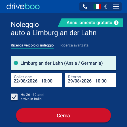
€
Navig
Annullamento gratuito
Noleggio
auto a Limburg an der Lahn
Ricerca veicolo di noleggio
Ricerca avanzata
Luog
Limburg an der Lahn (Assia / Germania)
Collezione
Ritorno
Luog
Coll
Ho
26 - 69
anni
e vivo in
Italia
Cerca