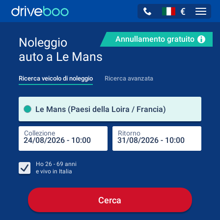
€
Navig
Annullamento gratuito
Noleggio
auto a Le Mans
Ricerca veicolo di noleggio
Ricerca avanzata
Luog
Le Mans (Paesi della Loira / Francia)
Collezione
Ritorno
Luog
Coll
Ho
26 - 69
anni
e vivo in
Italia
Cerca