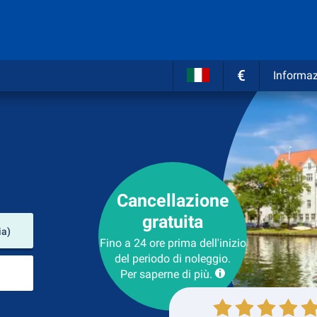
€
Informaz
Cancellazione
gratuita
Luogo del noleggio
ia)
Fino a 24 ore prima dell'inizio
del periodo di noleggio.
Luogo di ritorno
Per saperne di più.
Collezione
Ritorno