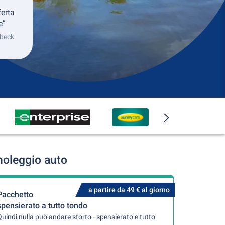
ferta
e”
übeck
noleggio auto
a partire da 49 € al giorno
Pacchetto
spensierato a tutto tondo
uindi nulla può andare storto - spensierato e tutto