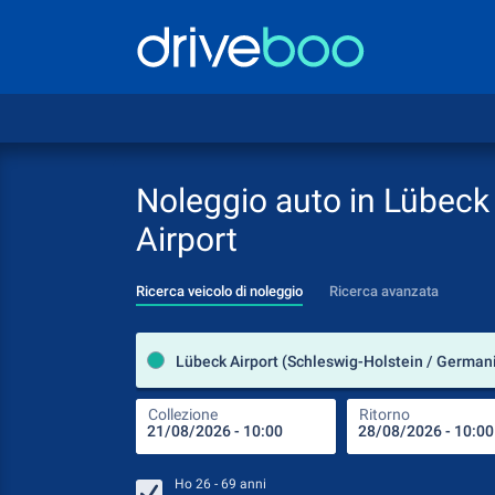
Noleggio auto in Lübeck
Airport
Ricerca veicolo di noleggio
Ricerca avanzata
Lübeck Airport (Schleswig-Holstein / German
Collezione
Ritorno
Ho
26 - 69
anni