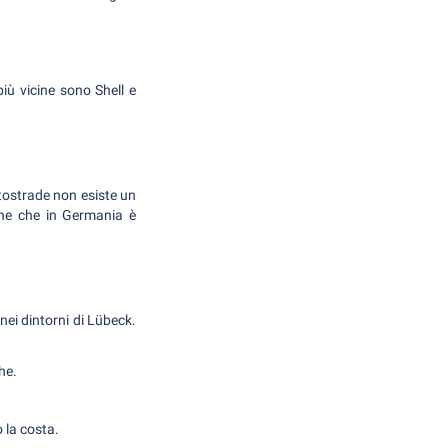
più vicine sono Shell e
utostrade non esiste un
che che in Germania è
 nei dintorni di Lübeck.
he.
 la costa.