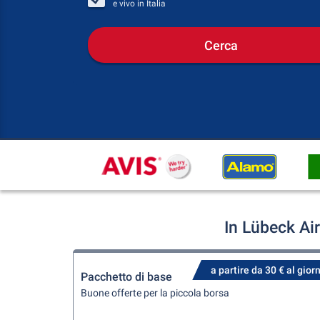
e vivo in
Italia
Cerca
In Lübeck Ai
a partire da 30 € al gior
Pacchetto di base
Buone offerte per la piccola borsa