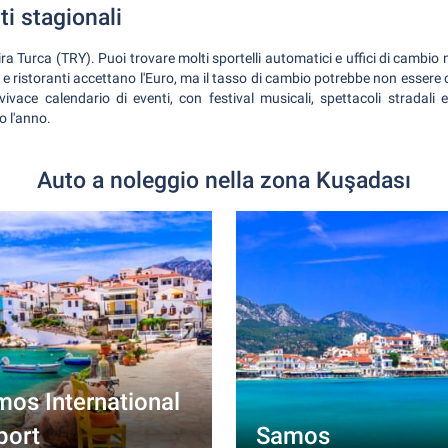
ti stagionali
ira Turca (TRY). Puoi trovare molti sportelli automatici e uffici di cambio
 e ristoranti accettano l'Euro, ma il tasso di cambio potrebbe non esser
ivace calendario di eventi, con festival musicali, spettacoli stradali e
o l'anno.
Auto a noleggio nella zona Kuşadası
os International
port
Samos