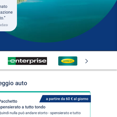
nato
tazione
to.”
adası
eggio auto
a partire da 60 € al giorno
Pacchetto
spensierato a tutto tondo
uindi nulla può andare storto - spensierato e tutto