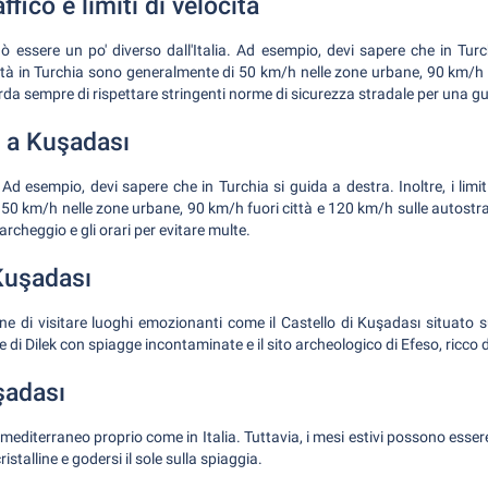
ffico e limiti di velocità
ò essere un po' diverso dall'Italia. Ad esempio, devi sapere che in Turc
elocità in Turchia sono generalmente di 50 km/h nelle zone urbane, 90 km/h
rda sempre di rispettare stringenti norme di sicurezza stradale per una gu
 a Kuşadası
 Ad esempio, devi sapere che in Turchia si guida a destra. Inoltre, i limit
50 km/h nelle zone urbane, 90 km/h fuori città e 120 km/h sulle autostr
 parcheggio e gli orari per evitare multe.
 Kuşadası
e di visitare luoghi emozionanti come il Castello di Kuşadası situato su
e di Dilek con spiagge incontaminate e il sito archeologico di Efeso, ricco 
şadası
editerraneo proprio come in Italia. Tuttavia, i mesi estivi possono essere 
istalline e godersi il sole sulla spiaggia.