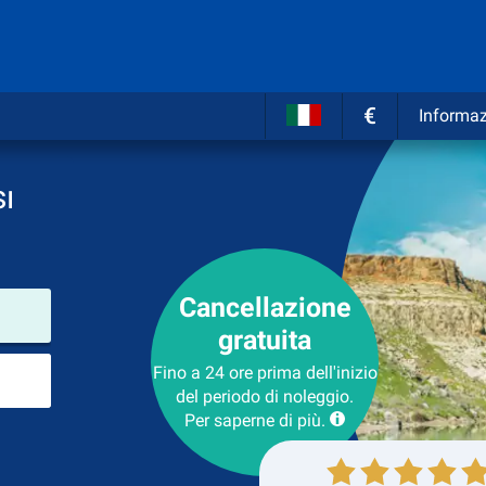
€
Informaz
ı
Cancellazione
Luogo del noleggio
gratuita
Luogo di ritorno
Fino a 24 ore prima dell'inizio
del periodo di noleggio.
Per saperne di più.
Collezione
Ritorno