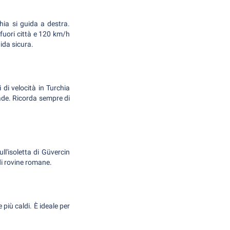
hia si guida a destra.
 fuori città e 120 km/h
ida sicura.
i di velocità in Turchia
ade. Ricorda sempre di
ll'isoletta di Güvercin
di rovine romane.
più caldi. È ideale per