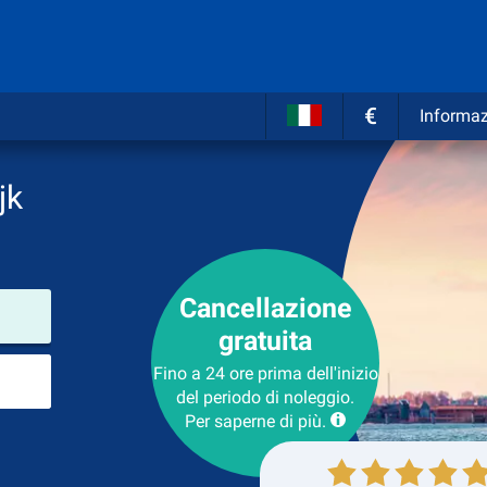
€
Informaz
jk
Cancellazione
Luogo del noleggio
gratuita
Luogo di ritorno
Fino a 24 ore prima dell'inizio
del periodo di noleggio.
Per saperne di più.
Collezione
Ritorno