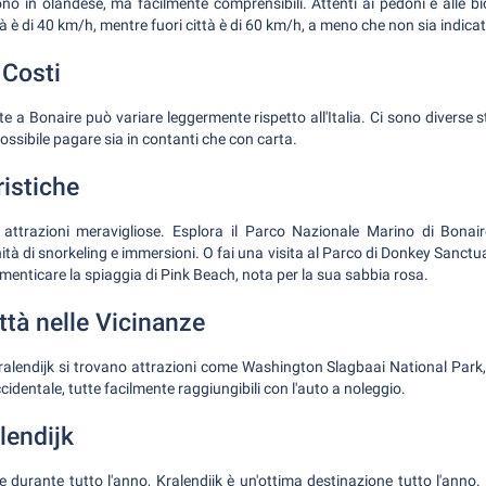
ono in olandese, ma facilmente comprensibili. Attenti ai pedoni e alle bici
ittà è di 40 km/h, mentre fuori città è di 60 km/h, a meno che non sia indic
 Costi
te a Bonaire può variare leggermente rispetto all'Italia. Ci sono diverse s
 possibile pagare sia in contanti che con carta.
ristiche
i attrazioni meravigliose. Esplora il Parco Nazionale Marino di Bonai
à di snorkeling e immersioni. O fai una visita al Parco di Donkey Sanctua
imenticare la spiaggia di Pink Beach, nota per la sua sabbia rosa.
ittà nelle Vicinanze
alendijk si trovano attrazioni come Washington Slagbaai National Park, la
cidentale, tutte facilmente raggiungibili con l'auto a noleggio.
lendijk
 durante tutto l'anno, Kralendijk è un'ottima destinazione tutto l'anno. 