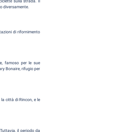
clette sulla strada. Il
ato diversamente.
tazioni di rifornimento
re, famoso per le sue
ry Bonaire, rifugio per
 città di Rincon, e le
Tuttavia, il periodo da