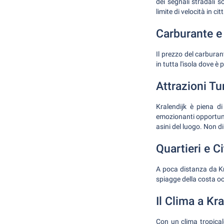
dei segnali stradali s
limite di velocità in c
Carburante e
Il prezzo del carburan
in tutta l'isola dove è
Attrazioni Tu
Kralendijk è piena d
emozionanti opportunit
asini del luogo. Non d
Quartieri e C
A poca distanza da Kr
spiagge della costa oc
Il Clima a Kra
Con un clima tropicale