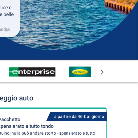
lice e
e belle
endijk
leggio auto
a partire da 46 € al giorno
Pacchetto
spensierato a tutto tondo
uindi nulla può andare storto - spensierato e tutto