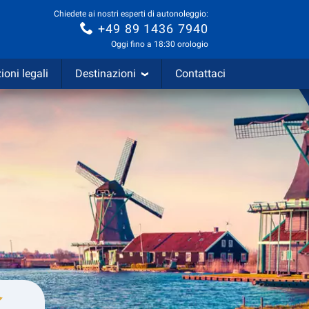
Chiedete ai nostri esperti di autonoleggio:
+49 89 1436 7940
Oggi fino a 18:30 orologio
ioni legali
Destinazioni
Contattaci