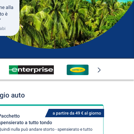
ne alla
to è
”
abi
gio auto
a partire da 49 € al giorno
Pacchetto
spensierato a tutto tondo
uindi nulla può andare storto - spensierato e tutto