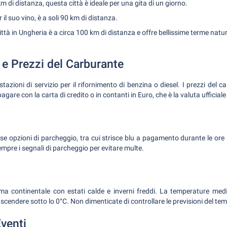
km di distanza, questa città è ideale per una gita di un giorno.
l suo vino, è a soli 90 km di distanza.
ttà in Ungheria è a circa 100 km di distanza e offre bellissime terme natur
 e Prezzi del Carburante
azioni di servizio per il rifornimento di benzina o diesel. I prezzi del c
 pagare con la carta di credito o in contanti in Euro, che è la valuta ufficial
se opzioni di parcheggio, tra cui strisce blu a pagamento durante le ore
sempre i segnali di parcheggio per evitare multe.
ma continentale con estati calde e inverni freddi. La temperature medi
scendere sotto lo 0°C. Non dimenticate di controllare le previsioni del tem
Eventi