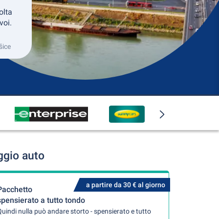
olta
voi.
šice
ggio auto
a partire da 30 € al giorno
Pacchetto
spensierato a tutto tondo
uindi nulla può andare storto - spensierato e tutto