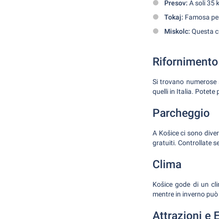
Presov:
A soli 35 
Tokaj:
Famosa per i
Miskolc:
Questa ci
Rifornimento
Si trovano numerose st
quelli in Italia. Potete
Parcheggio
A Košice ci sono diver
gratuiti. Controllate 
Clima
Košice gode di un cli
mentre in inverno può 
Attrazioni e 