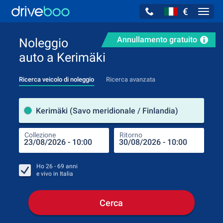
€
Navig
Annullamento gratuito
Noleggio
auto a Kerimäki
Ricerca veicolo di noleggio
Ricerca avanzata
Luog
Kerimäki (Savo meridionale / Finlandia)
Collezione
Ritorno
Luog
Coll
Ho
26 - 69
anni
e vivo in
Italia
Cerca