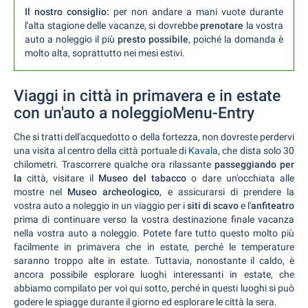
Il nostro consiglio:
per non andare a mani vuote durante
l'alta stagione delle vacanze, si dovrebbe
prenotare
la vostra
auto a noleggio il più
presto possibile
, poiché la domanda è
molto alta, soprattutto nei mesi estivi.
Viaggi in città in primavera e in estate
con un'auto a noleggioMenu-Entry
Che si tratti dell'acquedotto o della fortezza, non dovreste perdervi
una visita al centro della città portuale di
Kavala
, che dista solo 30
chilometri. Trascorrere qualche ora rilassante
passeggiando per
la
città, visitare il
Museo del tabacco
o dare un'occhiata alle
mostre nel
Museo archeologico
, e assicurarsi di prendere la
vostra auto a noleggio in un viaggio per i
siti di scavo
e l'
anfiteatro
prima di continuare verso la vostra destinazione finale vacanza
nella vostra auto a noleggio. Potete fare tutto questo molto più
facilmente in primavera che in estate, perché le temperature
saranno troppo alte in estate. Tuttavia, nonostante il caldo, è
ancora possibile esplorare luoghi interessanti in estate, che
abbiamo compilato per voi qui sotto, perché in questi luoghi si può
godere le spiagge durante il giorno ed esplorare le città la sera.