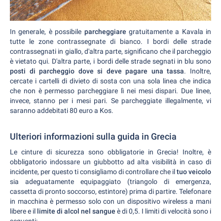
In generale, è possibile
parcheggiare
gratuitamente a Kavala in
tutte le zone contrassegnate di bianco. I bordi delle strade
contrassegnati in giallo, d'altra parte, significano che il parcheggio
è vietato qui. D'altra parte, i bordi delle strade segnati in blu sono
posti di parcheggio dove si deve pagare una tassa
. Inoltre,
cercate i cartelli di divieto di sosta con una sola linea che indica
che non è permesso parcheggiare lì nei mesi dispari. Due linee,
invece, stanno per i mesi pari. Se parcheggiate illegalmente, vi
saranno addebitati 80 euro a Kos.
Ulteriori informazioni sulla guida in Grecia
Le cinture di sicurezza sono obbligatorie in Grecia! Inoltre, è
obbligatorio indossare un giubbotto ad alta visibilità in caso di
incidente, per questo ti consigliamo di controllare che il
tuo veicolo
sia adeguatamente equipaggiato (triangolo di emergenza,
cassetta di pronto soccorso, estintore) prima di partire. Telefonare
in macchina è permesso solo con un dispositivo wireless a mani
libere e il
limite di alcol nel sangue
è di 0,5. I limiti di velocità sono i
seguenti: