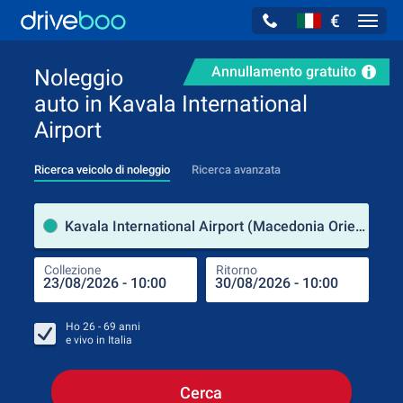
€
Navig
Annullamento gratuito
Noleggio
auto in Kavala International
Airport
Ricerca veicolo di noleggio
Ricerca avanzata
Luog
Kavala International Airport (Macedonia Orientale e Tracia / Grecia)
Collezione
Ritorno
Luog
Coll
Ho
26 - 69
anni
e vivo in
Italia
Cerca