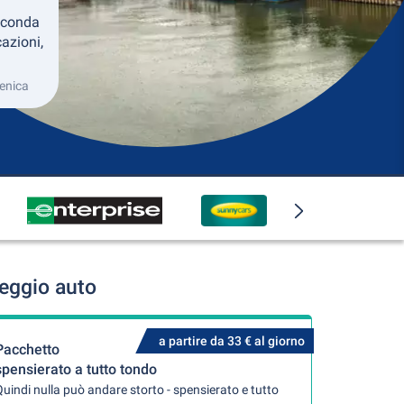
econda
azioni,
menica
eggio auto
a partire da 33 € al giorno
Pacchetto
spensierato a tutto tondo
uindi nulla può andare storto - spensierato e tutto