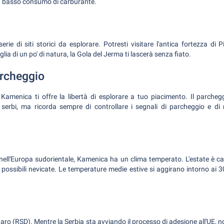
a basso consumo di carburante.
ie di siti storici da esplorare. Potresti visitare l'antica fortezza di 
ia di un po' di natura, la Gola del Jerma ti lascerà senza fiato.
archeggio
Kamenica ti offre la libertà di esplorare a tuo piacimento. Il parcheg
 serbi, ma ricorda sempre di controllare i segnali di parcheggio e di r
nell'Europa sudorientale, Kamenica ha un clima temperato. L'estate è ca
 possibili nevicate. Le temperature medie estive si aggirano intorno ai 
inaro (RSD). Mentre la Serbia sta avviando il processo di adesione all'UE,