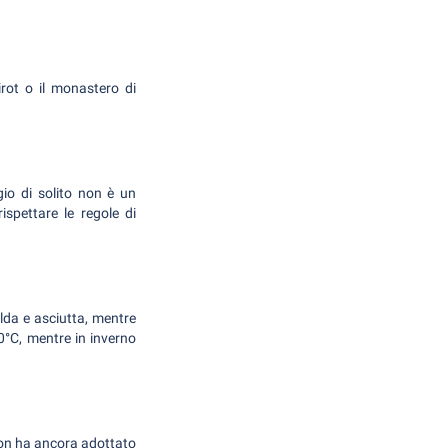
Pirot o il monastero di
gio di solito non è un
ispettare le regole di
lda e asciutta, mentre
30°C, mentre in inverno
 non ha ancora adottato