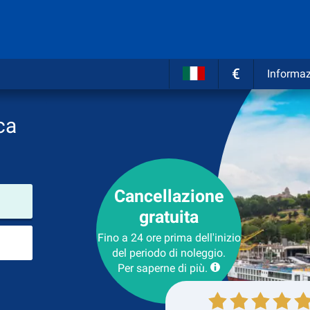
€
Informaz
ca
Cancellazione
Luogo del noleggio
gratuita
Luogo di ritorno
Fino a 24 ore prima dell'inizio
del periodo di noleggio.
Per saperne di più.
Collezione
Ritorno