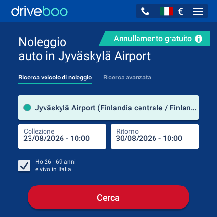
€
Navig
Annullamento gratuito
Noleggio
auto in Jyväskylä Airport
Ricerca veicolo di noleggio
Ricerca avanzata
Luog
Jyväskylä Airport (Finlandia centrale / Finlandia)
Collezione
Ritorno
Luog
Coll
Ho
26 - 69
anni
e vivo in
Italia
Cerca