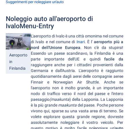
Suggerimenti per noleggiare un'auto
Noleggio auto all'aeroporto di
IvaloMenu-Entry
L'aeroporto di Ivalo è una città omonima nel comune
di Ivalo e nel comune di
Inari
. È l'
aeroporto più a
nord dell'Unione Europea
. Non c'è da stupirsi!
Essendo un paese scandinavo, la Finlandia è una
Aeroporto
parte importante dell'UE e quindi
facile da
in
raggiungere anche per i cittadini provenienti dalla
Finlandia
Germania e dall'Austria. L'aeroporto è raggiunto
quotidianamente dagli aerei delle compagnie aeree
Finnair e Norwegian Air Shuttle. Anche se
l'aeroporto non è molto grande, è un importante
nodo di traffico verso il nord del paese e l'intero
paesaggio
(maakunta
) della Lapponia. La Lapponia
è la più grande
maakunta
del paese. Poche persone
vivono qui, sparse su una vasta area di terreno. Se
volete esplorare questa grande regione, dovreste
assolutamente noleggiare il vostro veicolo. Per
questo motivo è molto facile noleggiare un'
auto