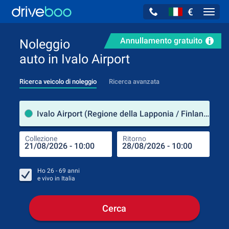
€
Navig
Annullamento gratuito
Noleggio
auto in Ivalo Airport
Ricerca veicolo di noleggio
Ricerca avanzata
Luog
Ivalo Airport (Regione della Lapponia / Finlandia)
Collezione
Ritorno
Luog
Coll
Ho
26 - 69
anni
e vivo in
Italia
Cerca