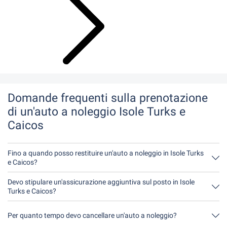
Domande frequenti sulla prenotazione
di un'auto a noleggio Isole Turks e
Caicos
Fino a quando posso restituire un'auto a noleggio in Isole Turks
e Caicos?
In linea di principio, potete restituire l'auto a noleggio in qualsiasi
momento della giornata. L'unica cosa importante è che non
Devo stipulare un'assicurazione aggiuntiva sul posto in Isole
restituiate l'auto a noleggio più tardi di quanto indicato al
Turks e Caicos?
momento della prenotazione.
È meglio prenotare l'assicurazione completa senza franchigia
tramite noi. In questo modo non dovrete stipulare alcuna
Per quanto tempo devo cancellare un'auto a noleggio?
assicurazione aggiuntiva in loco.