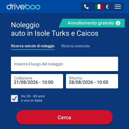
€
Navig
Annullamento gratuito
Noleggio
auto in Isole Turks e Caicos
Ricerca veicolo di noleggio
Ricerca avanzata
Inse
Inserire il luogo del noleggio
Collezione
Ritorno
Luog
Coll
Ho
26 - 69
anni
e vivo in
Italia
Cerca