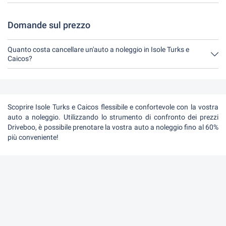
Avete a disposizione fino a 24 ore prima del noleggio, entro
l'orario di apertura del Driveboo, per annullare.
Domande sul prezzo
Quanto costa cancellare un'auto a noleggio in Isole Turks e
Caicos?
Fino a 24 ore prima del noleggio, la cancellazione durante l'orario
di apertura di Driveboo non costa nulla.
Scoprire Isole Turks e Caicos flessibile e confortevole con la vostra
auto a noleggio. Utilizzando lo strumento di confronto dei prezzi
Driveboo, è possibile prenotare la vostra auto a noleggio fino al 60%
più conveniente!