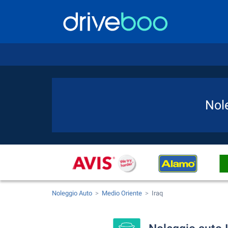
Nole
Noleggio Auto
Medio Oriente
Iraq