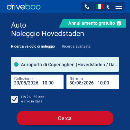
€
Navig
Annullamento gratuito
Auto
Noleggio Hovedstaden
Ricerca veicolo di noleggio
Ricerca avanzata
Luog
Aeroporto di Copenaghen (Hovedstaden / Danimarca)
Collezione
Ritorno
Luog
Coll
Ho
26 - 69
anni
e vivo in
Italia
Cerca