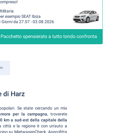
compreso!
tilitaria
per esempio SEAT Ibiza
 Giorni da 27.07 - 03.08.2026
Pacchetto spensierato a tutto tondo confronta
im
 di Harz
opolari. Se state cercando un mix
l'amore per la campagna
, troverete
0 km a sud-est della capitale della
a città e la regione è con un'auto a
anticipo su MietwagenCheck. Approfitta