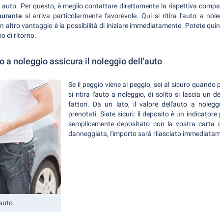
io auto. Per questo, è meglio contattare direttamente la rispettiva compa
rburante
si arriva particolarmente favorevole. Qui si ritira l'auto a no
n altro vantaggio è la possibilità di iniziare immediatamente. Potete quindi
io di ritorno.
to a noleggio assicura il noleggio dell'auto
Se il peggio viene al peggio, sei al sicuro quan
si ritira l'auto a noleggio, di solito si lascia un
fattori. Da un lato, il valore dell'auto a nolegg
prenotati. Siate sicuri: il deposito è un indicatore 
semplicemente depositato con la vostra carta d
danneggiata, l'importo sarà rilasciato immediata
'auto