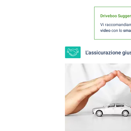
Driveboo Sugge
Vi raccomandiamo 
video
con lo
sma
L'assicurazione giu