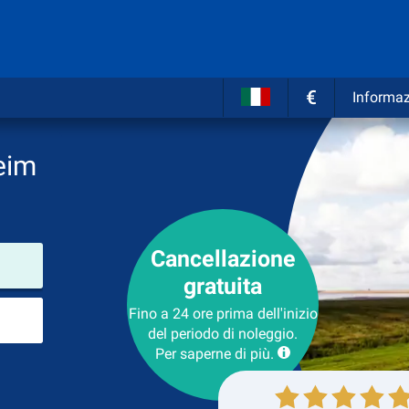
€
Informaz
eim
Cancellazione
Luogo del noleggio
gratuita
Luogo di ritorno
Fino a 24 ore prima dell'inizio
del periodo di noleggio.
Per saperne di più.
Collezione
Ritorno