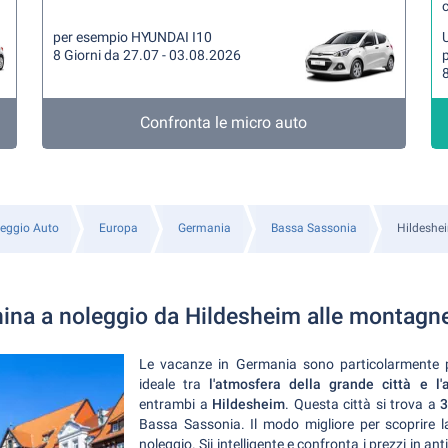
per esempio HYUNDAI I10
U
8 Giorni da 27.07 - 03.08.2026
8
Confronta le micro auto
eggio Auto
Europa
Germania
Bassa Sassonia
Hildeshe
na a noleggio da Hildesheim alle montagne
Le vacanze in Germania sono particolarmente p
ideale tra
l'atmosfera della grande città e 
entrambi a
Hildesheim
. Questa città si trova a
3
Bassa Sassonia. Il modo migliore per scoprire l
noleggio. Sii intelligente e confronta i prezzi in 