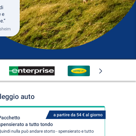
di
 e
e.”
esheim
leggio auto
a partire da 54 € al giorno
Pacchetto
spensierato a tutto tondo
uindi nulla può andare storto - spensierato e tutto