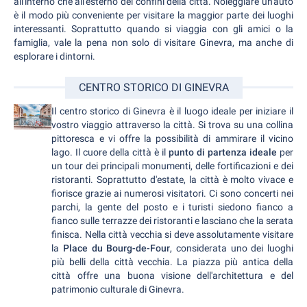
all'interno che all'esterno dei confini della città. Noleggiare un'auto
è il modo più conveniente per visitare la maggior parte dei luoghi
interessanti. Soprattutto quando si viaggia con gli amici o la
famiglia, vale la pena non solo di visitare Ginevra, ma anche di
esplorare i dintorni.
CENTRO STORICO DI GINEVRA
Il centro storico di Ginevra è il luogo ideale per iniziare il
vostro viaggio attraverso la città. Si trova su una collina
pittoresca e vi offre la possibilità di ammirare il vicino
lago. Il cuore della città è il
punto di partenza ideale
per
un tour dei principali monumenti, delle fortificazioni e dei
ristoranti. Soprattutto d'estate, la città è molto vivace e
fiorisce grazie ai numerosi visitatori. Ci sono concerti nei
parchi, la gente del posto e i turisti siedono fianco a
fianco sulle terrazze dei ristoranti e lasciano che la serata
finisca. Nella città vecchia si deve assolutamente visitare
la
Place du Bourg-de-Four
, considerata uno dei luoghi
più belli della città vecchia. La piazza più antica della
città offre una buona visione dell'architettura e del
patrimonio culturale di Ginevra.