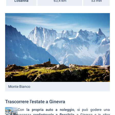
Losanna
63,4 km
53 min
Monte Bianco
Trascorrere l'estate a Ginevra
Con
la propria auto a noleggio
, si può godere una
vacanza
confortevole e flessibile
a Ginevra e in altre