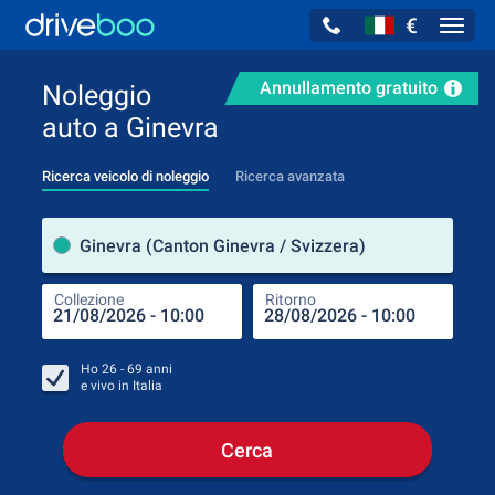
€
Navig
Annullamento gratuito
Noleggio
auto a Ginevra
Ricerca veicolo di noleggio
Ricerca avanzata
Luog
Ginevra (Canton Ginevra / Svizzera)
Collezione
Ritorno
Luog
Coll
Ho
26 - 69
anni
e vivo in
Italia
Cerca