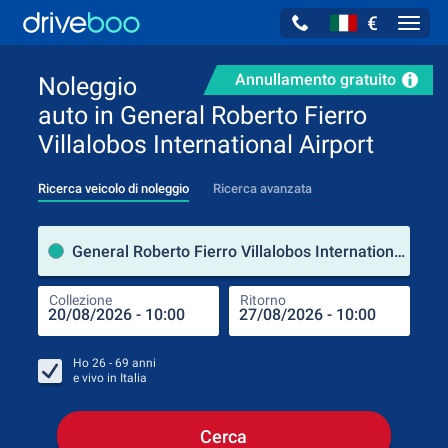
€
Navig
Annullamento gratuito
Noleggio
auto in General Roberto Fierro
Villalobos International Airport
Ricerca veicolo di noleggio
Ricerca avanzata
Luog
General Roberto Fierro Villalobos International Airport (Chihuahua / Messico)
Collezione
Ritorno
Luog
Coll
Ho
26 - 69
anni
e vivo in
Italia
Cerca