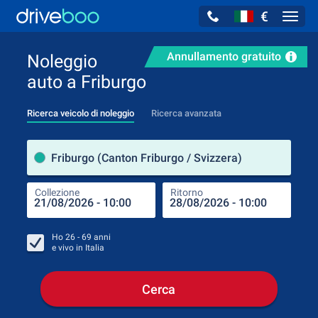
€
Navig
Annullamento gratuito
Noleggio
auto a Friburgo
Ricerca veicolo di noleggio
Ricerca avanzata
Luog
Friburgo (Canton Friburgo / Svizzera)
Collezione
Ritorno
Luog
Coll
Ho
26 - 69
anni
e vivo in
Italia
Cerca