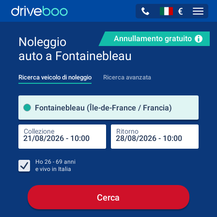
€
Navig
Annullamento gratuito
Noleggio
auto a Fontainebleau
Ricerca veicolo di noleggio
Ricerca avanzata
Luog
Fontainebleau (Île-de-France / Francia)
Collezione
Ritorno
Luog
Coll
Ho
26 - 69
anni
e vivo in
Italia
Cerca