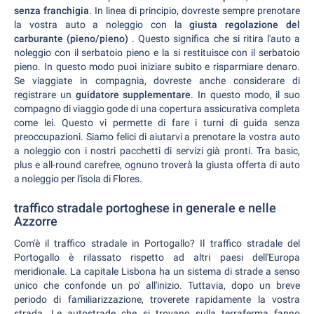
senza franchigia
. In linea di principio, dovreste sempre prenotare
la vostra auto a noleggio con la
giusta regolazione del
carburante (pieno/pieno)
. Questo significa che si ritira l'auto a
noleggio con il serbatoio pieno e la si restituisce con il serbatoio
pieno. In questo modo puoi iniziare subito e risparmiare denaro.
Se viaggiate in compagnia, dovreste anche considerare di
registrare un
guidatore supplementare
. In questo modo, il suo
compagno di viaggio gode di una copertura assicurativa completa
come lei. Questo vi permette di fare i turni di guida senza
preoccupazioni. Siamo felici di aiutarvi a prenotare la vostra auto
a noleggio con i nostri pacchetti di servizi già pronti. Tra basic,
plus e all-round carefree, ognuno troverà la giusta offerta di auto
a noleggio per l'isola di Flores.
traffico stradale portoghese in generale e nelle
Azzorre
Com'è il traffico stradale in Portogallo? Il traffico stradale del
Portogallo è rilassato rispetto ad altri paesi dell'Europa
meridionale. La capitale Lisbona ha un sistema di strade a senso
unico che confonde un po' all'inizio. Tuttavia, dopo un breve
periodo di familiarizzazione, troverete rapidamente la vostra
strada. Le autostrade che si trovano sulla terraferma fanno