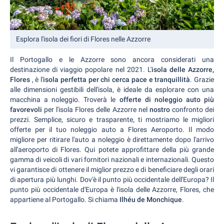
Esplora l'isola dei fiori di Flores nelle Azzorre
Il Portogallo e le Azzorre sono ancora considerati una
destinazione di viaggio popolare nel 2021. L'
isola delle Azzorre,
Flores
, è l'
isola perfetta per chi cerca pace e tranquillità
. Grazie
alle dimensioni gestibili dell'isola, è ideale da esplorare con una
macchina a noleggio. Troverà le
offerte di noleggio auto più
favorevoli
per l'isola Flores delle Azzorre nel
nostro
confronto dei
prezzi. Semplice, sicuro e trasparente, ti mostriamo le migliori
offerte per il tuo noleggio auto a Flores Aeroporto. Il modo
migliore per ritirare l'auto a noleggio è direttamente dopo l'arrivo
all'aeroporto di Flores. Qui potete approfittare della più grande
gamma di veicoli di vari fornitori nazionali e internazionali. Questo
vi garantisce di ottenere il miglior prezzo e di beneficiare degli orari
di apertura più lunghi. Dov'è il punto più occidentale dell'Europa? Il
punto più occidentale d'Europa è l'isola delle Azzorre, Flores, che
appartiene al Portogallo. Si chiama
Ilhéu de Monchique
.