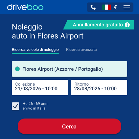
€
Navig
Annullamento gratuito
Noleggio
auto in Flores Airport
Ricerca veicolo di noleggio
Ricerca avanzata
Luog
Flores Airport (Azzorre / Portogallo)
Collezione
Ritorno
Luog
Coll
Ho
26 - 69
anni
e vivo in
Italia
Cerca