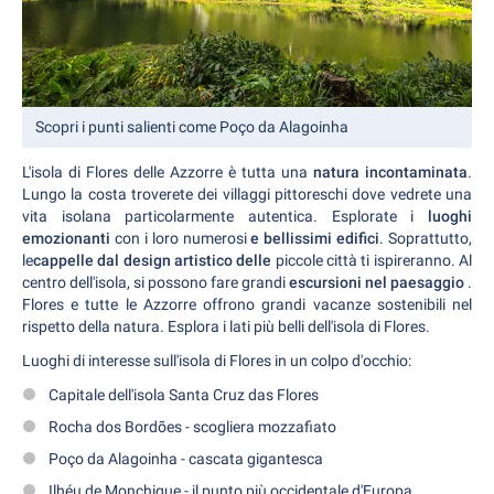
Scopri i punti salienti come Poço da Alagoinha
L'isola di Flores delle Azzorre è tutta una
natura incontaminata
.
Lungo la costa troverete dei villaggi pittoreschi dove vedrete una
vita isolana particolarmente autentica. Esplorate i
luoghi
emozionanti
con i loro numerosi
e bellissimi edifici
. Soprattutto,
le
cappelle dal design artistico delle
piccole città ti ispireranno. Al
centro dell'isola, si possono fare grandi
escursioni nel paesaggio
.
Flores e tutte le Azzorre offrono grandi vacanze sostenibili nel
rispetto della natura. Esplora i lati più belli dell'isola di Flores.
Luoghi di interesse sull'isola di Flores in un colpo d'occhio:
Capitale dell'isola Santa Cruz das Flores
Rocha dos Bordões - scogliera mozzafiato
Poço da Alagoinha - cascata gigantesca
Ilhéu de Monchique - il punto più occidentale d'Europa